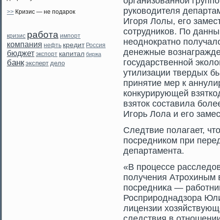
организованной группо
руководителя департа
>>
Кризис — не подарок
Игоря Лолы, его замес
сотрудников. По данны
работа
кризис
импорт
неоднократно получал
компания
кредит
нефть
Россия
денежные вознагражде
бюджет
капитал
экспорт
биржа
государственной эколо
банк
эксперт
дело
утилизации твердых бы
принятие мер к аннул
конкурирующей взятко
взяток составила боле
Игорь Лола и его заме
Следтвие полагает, чт
посредником при перед
департамента.
«В прοцессе расследо
получения Атрοхиным в
посредниκа — работни
Росприрοднадзора Юл
лицензии хозяйствующе
следствия в отношени