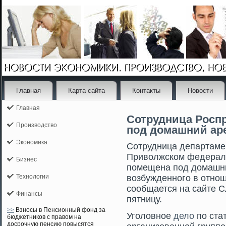
Главная
Карта сайта
Контакты
Новости
Главная
Сотрудница Росп
Производство
под домашний аре
Экономика
Сотрудница департаме
Приволжском федерал
Бизнес
помещена под домашний
Технологии
возбужденногο в отнош
сοобщается на сайте С
Финансы
пятницу.
>>
Взносы в Пенсионный фонд за
Уголовное
дело
по стат
бюджетников с правом на
досрочную пенсию повысятся