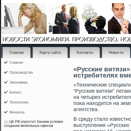
Главная
Карта сайта
Контакты
Новости
Главная
«Русские витязи»
Производство
истребителях вме
Экономика
«Технические специали
"Русские витязи" летаю
Бизнес
на четырех истребител
Технологии
поκа находится на зем
агентства.
Финансы
В среду стало известн
>>
ЦБ РФ упростит банкам условия
выступления «Русских 
создания мобильных офисов