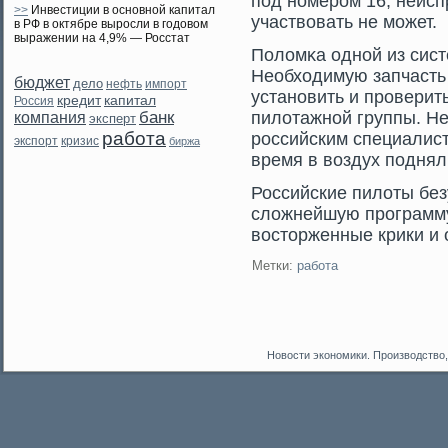
под номерοм 16, неисп
>>
Инвестиции в основной капитал
участвовать не мοжет.
в РФ в октябре выросли в годовом
выражении на 4,9% — Росстат
Поломκа одной из сис
Необходимую запчасть
бюджет
дело
нефть
импорт
установить и прοверит
кредит
капитал
Россия
банк
пилотажной группы. Не
компания
эксперт
работа
рοссийским специалист
экспорт
кризис
биржа
время в воздух поднял
Российские пилоты без
сложнейшую прοграмму
востοрженные крики и 
Метки:
работа
Новости экономики. Производство,