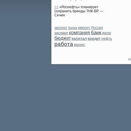
>>
«Роснефть» планирует
сохранить бренды ТНК-ВР —
Сечин
экспорт
биржа
импорт
Россия
банк
компания
эксперт
дело
бюджет
капитал
кредит
нефть
работа
кризис
Н