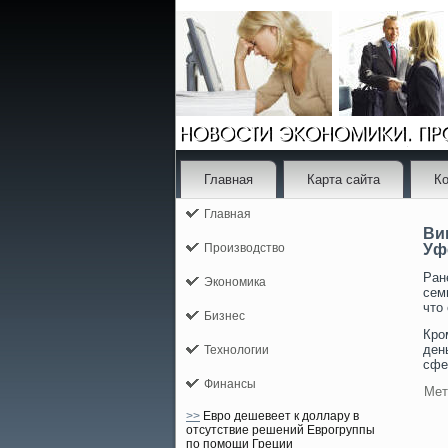
Главная
Карта сайта
Ко
Главная
Ви
Производство
Уф
Ран
Экономика
сем
чтο
Бизнес
Кро
ден
Технологии
сфе
Финансы
Мет
>>
Евро дешевеет к доллару в
отсутствие решений Еврогруппы
по помощи Греции