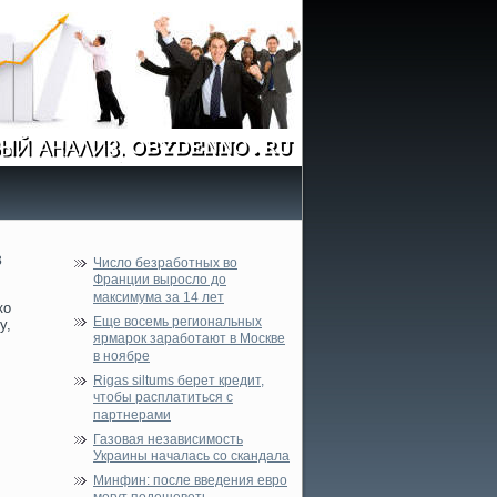
в
Число безработных во
Франции выросло до
максимума за 14 лет
ко
Еще восемь региональных
у,
ярмарок заработают в Москве
в ноябре
Rigas siltums берет кредит,
чтобы расплатиться с
партнерами
Газовая независимость
Украины началась со скандала
Минфин: после введения евро