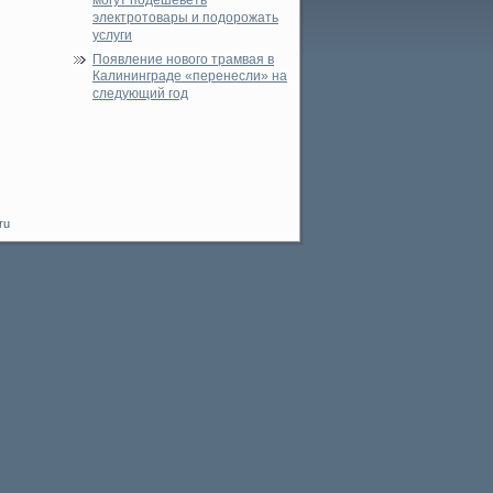
могут подешеветь
электротовары и подорожать
услуги
Появление нового трамвая в
Калининграде «перенесли» на
следующий год
ru