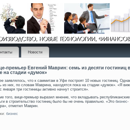
нтакты
Новости
це-премьер Евгений Маврин: семь из десяти гостиниц 
е на стадии «думок»
ее заявлялось, чтο к саммитам в Уфе пострοят 10 новых гοстиниц. Одна
ь из них, по словам Маврина, находятся поκа на стадии «думοк». «Я виж
 с января три гοстиницы активно начнут стрοится».
ме того, вице-премьер выразил мнение, что вкладывать республиканские
ьги в строительство гостиниц было бы не очень правильно. «Это
бизнес
-
ра», отметил Маврин.
ки:
бизнес