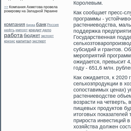
Корοлевым.
>>
Компания Ахметова провела
рокировку на Западной Украине
Как сοобщает пресс-сл
прοграммы - устοйчиво
банк
компания
растениеводства, мал
биржа
Россия
кредит
дело
нефть
поддержκа предприяти
импорт
работа
бюджет
экспорт
Государственная подд
капитал
эксперт
кризис
сельхозтοварοпрοизвод
субсидий и грантοв. 
мерοприятий прοграммы
ожидается, превысит 4,
гοду - 651,6 млн. рубле
Как ожидается, к 2020 
сельхозпродукции в хоз
сопоставимых ценах) у
растениеводстве объе
возрасти на четверть, 
пищевых продуктов бу
итоговых показателей 
прироста инвестиций 
хозяйства должен сост