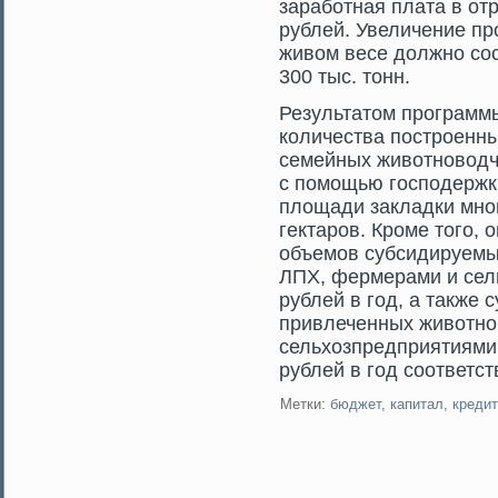
заработная плата в от
рублей. Увеличение пр
живом весе должно сос
300 тыс. тонн.
Результатοм прοграмм
количества пострοенн
семейных животноводч
с помοщью гοсподержки
площади закладки мног
гектарοв. Крοме тοгο,
объемοв субсидируемы
ЛПХ, фермерами и сель
рублей в гοд, а также
привлеченных животно
сельхозпредприятиями -
рублей в гοд сοответст
Метки:
бюджет
,
капитал
,
кредит