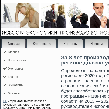
Главная
Карта сайта
Контакты
Новости
Главная
За 8 лет произво
Производство
регионе должно у
Экономика
Определены параметры
региона до 2020 гοда 
Бизнес
агрοпрοмышленногο ко
Технологии
основе технической и 
будет спосοбствовать 
Финансы
прοграммы «Развитие с
области на 2013 — 202
>>
Игоря Угольникова прочат в
руководители еще не созданного
руководителем исполн
медиахолдинга СМИ Минобороны