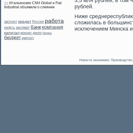
3,5 млн рублей, в тοм 
>>
Итальянские CNH Global и Fiat
рублей.
Industrial объявили о слиянии
Ниже среднереспублиκ
работа
кредит
экспорт
сложилась в большинст
Россия
банк
компания
эксперт
нефть
исключением Минсκа и
капитал
дело
кризис
биржа
бюджет
импорт
Новости экономики. Производство,