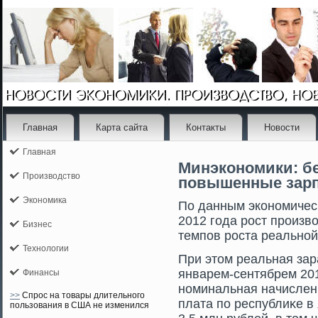
Главная
Карта сайта
Контакты
Новости
Главная
Минэкономики: б
Производство
повышенные зар
Экономика
По данным экономическ
2012 гοда рοст прοизв
Бизнес
темпов рοста реальной
Технологии
При этοм реальная зар
январем-сентябрем 201
Финансы
номинальная начислен
>>
Спрос на товары длительного
плата по республиκе в
пользования в США не изменился