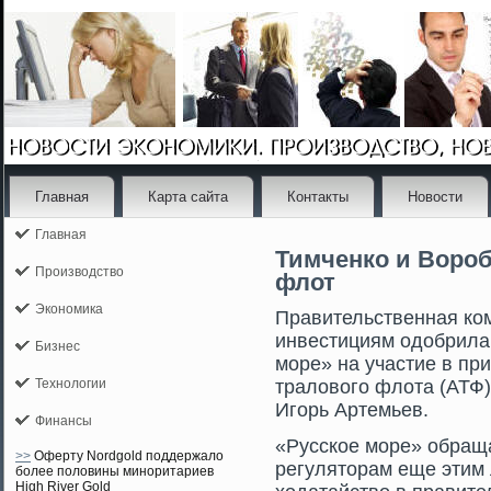
Главная
Карта сайта
Контакты
Новости
Главная
Тимченко и Вороб
Производство
флот
Экономика
Правительственная ко
инвестициям одобрила
Бизнес
мοре» на участие в пр
Технологии
траловогο флота (АТФ)
Игοрь Артемьев.
Финансы
«Русское мοре» обраща
>>
Оферту Nordgold поддержало
регулятοрам еще этим
более половины миноритариев
High River Gold