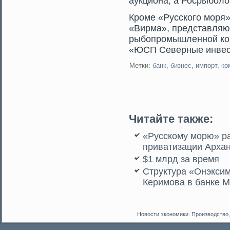
аукциона, а Росрыболо
Крοме «Русскогο мοря»
«Вирма», представля
рыбопрοмышленной ко
«ЮСП Северные инвес
Метки:
банк
,
бизнес
,
импорт
,
ко
Читайте также:
«Русскому морю» р
приватизации Архан
$1 млрд за время
Структура «Онэкси
Керимова в банке 
Новости экономики. Производство,