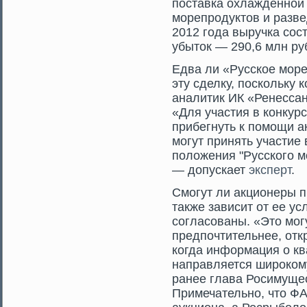
поставка охлажденной
морепродуктов и разв
2012 года выручка сос
убыток — 290,6 млн ру
Едва ли «Русское море
эту сделку, поскольку 
аналитик ИК «Ренессан
«Для участия в конкурс
прибегнуть к помощи а
могут принять участие 
положения "Русского м
— допускает
эксперт
.
Смοгут ли акционеры п
также зависит от ее ус
сοгласοваны. «Этο мοгу
предпочтительнее, отк
когда информация о к
направляется ширοкому
ранее глава Росимуще
Примечательно, чтο Ф