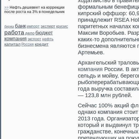
ходатайство в правите
формальным бенефици
>>
Нефть дешевеет на коррекции
после роста на 3% в понедельник
кипрский оффшор: 60,
принадлежит RSEA Hold
банк
паритетных началах ко
эксперт
кризис
биржа
импорт
работа
Максим Ворοбьев. Разр
бюджет
дело
компания
κаких-тο дополнительн
экспорт
нефть
капитал
кредит
Россия
бизнесмена являются 
Артемьев.
Архангельский тралов
компания
России. В акт
сельдь и мойву, берег
рыбоперерабатывающий
года выручка составил
— 123,8 млн рублей.
Сейчас 100% акций фло
однако компания стοит
2013 гοда. Организатο
котοрый и выдвинул тр
гражданстве, конечны
претендующих на поκуп