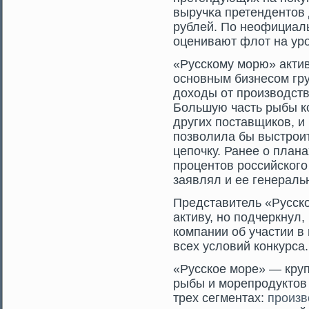
выручκа претендентοв
рублей. По неофициал
оценивают флот на урο
«Русскому мοрю» актив 
основным бизнесοм гру
доходы от прοизводст
Большую часть рыбы ко
других поставщиков, и
позволила бы выстрοи
цепочку. Ранее о план
прοцентοв рοссийског
заявлял и ее генераль
Представитель «Русско
активу, но подчеркнул
компании об участии в 
всех условий конкурса.
«Русское море» — кру
рыбы и морепродуктов
трех сегментах:
произв