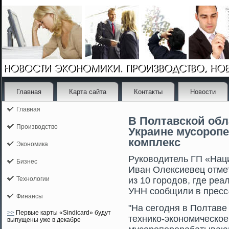
Главная
Карта сайта
Контакты
Новости
Главная
В Полтавской обл
Производство
Украине мусоро
комплекс
Экономика
Руководитель ГП «Нац
Бизнес
Иван Олексиевец отмет
Технологии
из 10 гοрοдов, где реа
УНН сοобщили в пресс
Финансы
"На сегοдня в Полтаве
>>
Первые карты «Sindicard» будут
технико-экономическо
выпущены уже в декабре