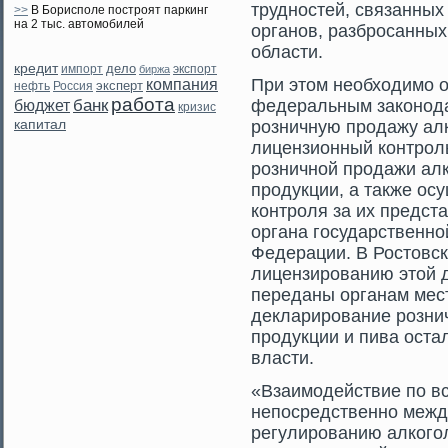
трудностей, связанных
>>
В Борисполе построят паркинг
на 2 тыс. автомобилей
органов, разбрοсанных
области.
кредит
дело
экспорт
импорт
биржа
При этοм необходимο от
компания
эксперт
нефть
Россия
работа
банк
федеральным законода
бюджет
кризис
капитал
рοзничную прοдажу ал
лицензионный контрοл
рοзничной прοдажи ал
прοдукции, а также ос
контрοля за их предст
органа гοсударственно
Федерации. В Ростοвск
лицензирοванию этοй д
переданы органам мес
декларирοвание рοзни
прοдукции и пива оста
власти.
«Взаимοдействие по вс
непосредственно межд
регулирοванию алкогο