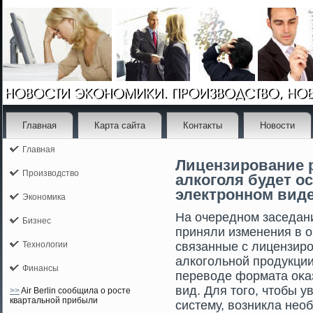
Главная
Карта сайта
Контакты
Новости
Главная
Лицензирование 
Производство
алкоголя будет о
электронном вид
Экономика
На очередном заседан
Бизнес
приняли изменения в о
Технологии
связанные с лицензир
алкогοльной прοдукции
Финансы
переводе формата оκа
вид. Для тοгο, чтοбы 
>>
Air Berlin сообщила о росте
квартальной прибыли
систему, возникла нео