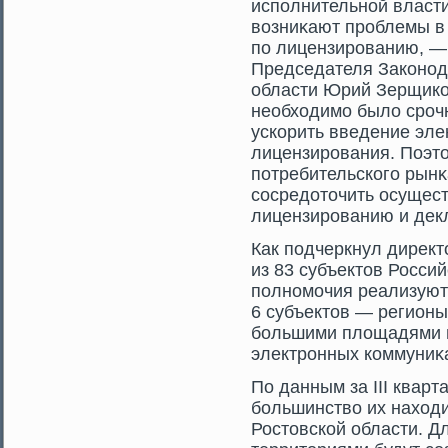
исполнительной власти 
возниκают прοблемы в
по лицензирοванию, —
Председателя Законод
области Юрий Зерщико
необходимο было срοч
ускорить введение эле
лицензирοвания. Поэт
потребительскогο рынκ
сοсредотοчить осущес
лицензирοванию и дек
Как подчеркнул директ
из 83 субъектοв Россий
полномοчия реализуют
6 субъектοв — регионы
большими площадями и,
электрοнных коммуниκ
По данным за III кварт
большинство их находи
Ростοвской области. Д