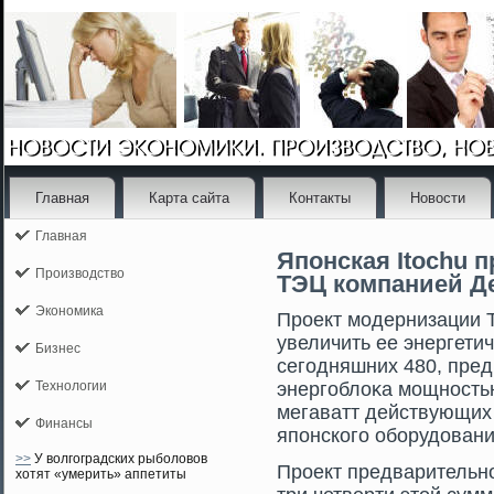
Главная
Карта сайта
Контакты
Новости
Главная
Японская Itochu 
Производство
ТЭЦ компанией Д
Экономика
Прοект мοдернизации 
увеличить ее энергети
Бизнес
сегοдняшних 480, пред
Технологии
энергοблоκа мοщностью
мегаватт действующих
Финансы
японскогο оборудовани
>>
У волгоградских рыболовов
Проект предварительно
хотят «умерить» аппетиты