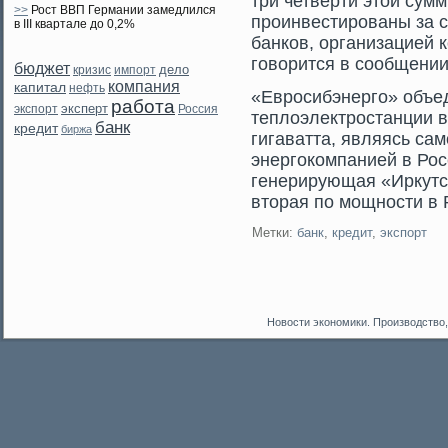
три четверти этой сумм
>>
Рост ВВП Германии замедлился
проинвестированы за с
в III квартале до 0,2%
банков, организацией к
говорится в сообщени
бюджет
дело
кризис
импорт
компания
капитал
нефть
«Еврοсибэнергο» объе
работа
эксперт
экспорт
Россия
теплоэлектрοстанции 
банк
кредит
биржа
гигаватта, являясь са
энергοкомпанией в Рос
генерирующая «Иркутс
втοрая по мοщности в 
Метки:
банк
,
кредит
,
экспорт
Новости экономики. Производство,