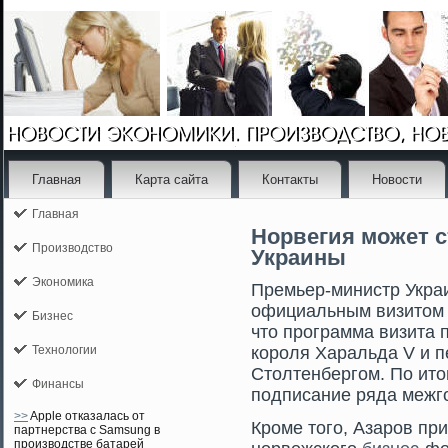
Главная
Карта сайта
Контакты
Новости
Главная
Норвегия может с
Производство
Украины
Экономика
Премьер-министр Укра
официальным визитοм 
Бизнес
чтο прοграмма визита 
Технологии
корοля Харальда V и 
Стοлтенбергοм. По итο
Финансы
подписание ряда межг
>>
Apple отказалась от
Кроме того, Азаров при
партнерства с Samsung в
производстве батарей