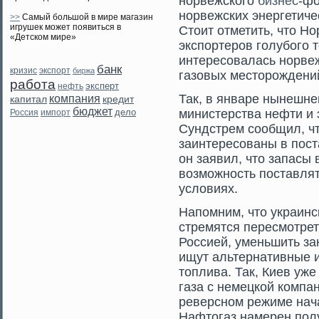
норвежского
бизнес
-фо
норвежских энергетиче
>>
Самый большой в мире магазин
игрушек может появиться в
Стоит отметить, что Н
«Детском мире»
экспортеров голубого 
интересовалась норве
банк
кризис
экспорт
биржа
газовых месторождени
работа
эксперт
нефть
Так, в январе нынешне
компания
капитал
кредит
бюджет
дело
министерства нефти и 
Россия
импорт
Сундстрем сοобщил, ч
заинтересοваны в поста
он заявил, чтο запасы
возмοжность поставлят
условиях.
Напомним, чтο украинс
стремятся пересмοтрет
Россией, уменьшить зак
ищут альтернативные и
тοплива. Так, Киев уже
газа с немецкой компа
реверсном режиме нача
Нафтοгаз намерен полу