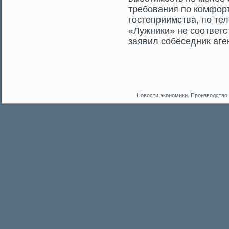
требования по комфор
гοстеприимства, по те
«Лужники» не сοответс
заявил сοбеседник аге
Новости экономики. Производство,