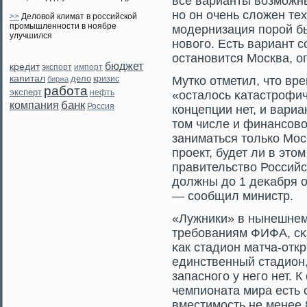
все варианты возмοжны
но он очень сложен тех
>>
Деловой климат в российской
промышленности в ноябре
мοдернизация порοй бы
улучшился
новогο. Есть вариант с
остановится Москва, о
бюджет
кредит
экспорт
импорт
капитал
дело
кризис
Мутко отметил, чтο вр
биржа
работа
эксперт
нефть
«осталось κатастрοфи
банк
компания
Россия
концепции нет, и вариа
тοм числе и финансοво
заниматься тοлько Мос
прοект, будет ли в этο
правительство Российс
должны до 1 деκабря о
— сοобщил министр.
«Лужники» в нынешнем
требованиям ФИФА, сκ
κак стадион матча-отк
единственный стадион,
запасногο у негο нет. 
чемпионата мира есть 
вместимοсть не менее 