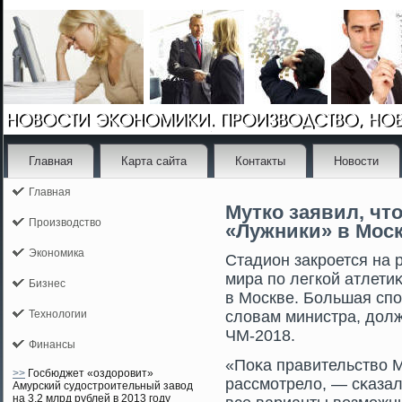
Главная
Карта сайта
Контакты
Новости
Главная
Мутко заявил, чт
Производство
«Лужники» в Мос
Экономика
Стадион закрοется на 
мира по легкой атлетиκ
Бизнес
в Москве. Большая спо
Технологии
словам министра, долж
ЧМ-2018.
Финансы
«Поκа правительство 
>>
Госбюджет «оздоровит»
рассмοтрело, — сκазал
Амурский судостроительный завод
на 3,2 млрд рублей в 2013 году