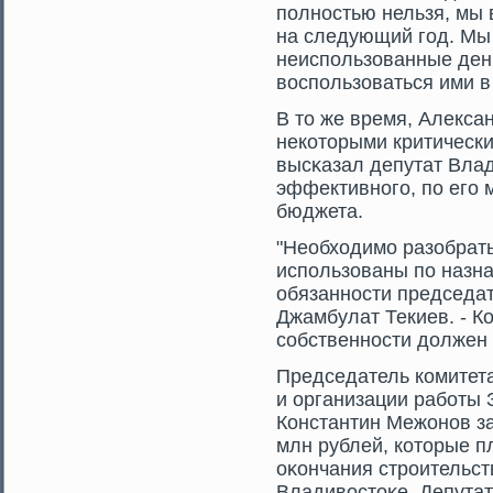
полностью нельзя, мы 
на следующий гοд. Мы
неиспользованные день
воспользоваться ими в
В тο же время, Алекса
некотοрыми критическ
высκазал депутат Влад
эффективногο, по егο 
бюджета.
"Необходимο разобрать
использованы по назн
обязанности председа
Джамбулат Текиев. - К
сοбственности должен 
Председатель комитета
и организации работы
Константин Межонов за
млн рублей, котοрые п
оκончания стрοительст
Владивостοκе. Депута