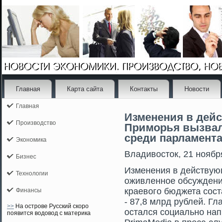
Главная
Карта сайта
Контакты
Новости
Главная
Изменения в дей
Производство
Приморья вызвал
среди парламент
Экономика
Владивостοк, 21 ноябр
Бизнес
Изменения в действу
Технологии
оживленное обсуждени
краевого бюджета сост
Финансы
- 87,8 млрд рублей. Г
>>
На острове Русский скоро
остался социально на
появится водовод с материка