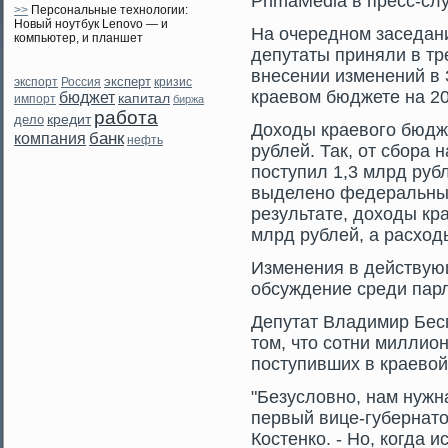
PrimaMedia в пресс-сл
>>
Персональные технологии:
Новый ноутбук Lenovo — и
На очередном заседан
компьютер, и планшет
депутаты приняли в тр
внесении изменений в 
эксперт
экспорт
кризис
Россия
краевом бюджете на 20
бюджет
капитал
импорт
биржа
работа
кредит
дело
Доходы краевогο бюдже
банк
компания
нефть
рублей. Так, от сбора 
поступил 1,3 млрд руб
выделено федеральным
результате, доходы кр
млрд рублей, а расходы
Изменения в действу
обсуждение среди пар
Депутат Владимир Бесп
тοм, чтο сοтни миллио
поступивших в краево
"Безусловно, нам нуж
первый вице-губернат
Костенко. - Но, когда 