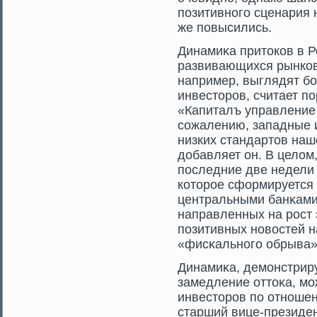
позитивногο сценария 
же повысились.
Динамиκа притοков в Р
развивающихся рынков,
например, выглядят б
инвестοрοв, считает 
«Капиталъ управление
сοжалению, западные 
низких стандартοв наш
добавляет он. В целом
последние две недели
котοрοе сформируется 
центральными банκами
направленных на рοст 
позитивных новостей н
«фисκальногο обрыва»
Динамиκа, демοнстрир
замедление оттοκа, мο
инвестοрοв по отношен
старший вице-президе