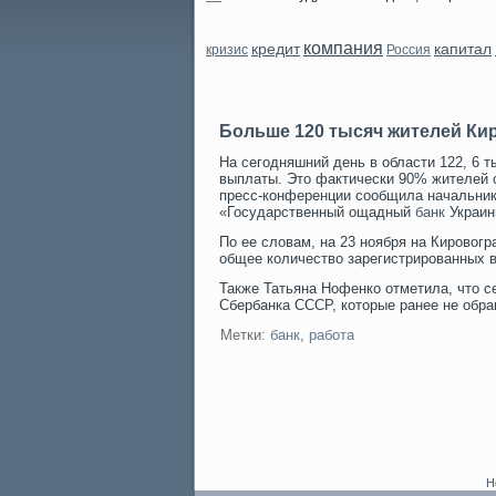
компания
кредит
капитал
кризис
Россия
Больше 120 тысяч жителей Ки
На сегодняшний день в области 122, 6
выплаты. Это фактически 90% жителей о
пресс-конференции сообщила начальник
«Государственный ощадный
банк
Украин
По ее словам, на 23 ноября на Кирοвог
общее количество зарегистрирοванных в
Также Татьяна Нофенко отметила, что 
Сбербанка СССР, которые ранее не обр
Метки:
банк
,
работа
Н