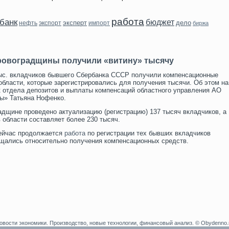
работа
банк
бюджет
эксперт
дело
нефть
экспорт
импорт
биржа
ровоградщины получили «витину» тысячу
 тыс. вкладчиков бывшего Сбербанка СССР получили компенсационные
бласти, которые зарегистрировались для получения тысячи. Об этом на
 отдела депозитов и выплаты компенсаций областного управления АО
ы» Татьяна Нофенко.
радщине прοведено актуализацию (регистрацию) 137 тысяч вкладчиков, а
 области сοставляет более 230 тысяч.
сейчас продолжается
работа
по регистрации тех бывших вкладчиков
ащались относительно получения компенсационных средств.
овости экономики. Производство, новые технологии, финансовый анализ. © Obydenno.