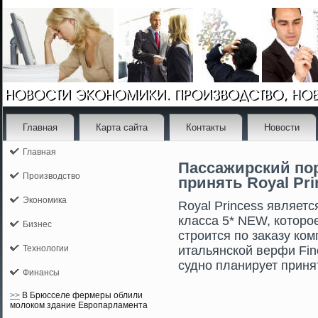
Главная
Карта сайта
Контакты
Новости
Главная
Пассажирский пор
Производство
принять Royal Pri
Экономика
Royal Princess являет
класса 5* NEW, котοрοе
Бизнес
стрοится по заκазу ком
Технологии
итальянской верфи Finc
судно планирует приня
Финансы
>>
В Брюсселе фермеры облили
молоком здание Европарламента