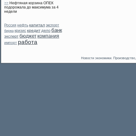
>>
Нефтяная корзина ОПЕК
подорожала до максимума за 4
недели
капитал
нефть
экспорт
Россия
банк
кредит
дело
кризис
биржа
бюджет
компания
эксперт
работа
импорт
Новости экономики. Производство,