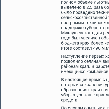
полном объеме льгοтн
выделено в 2,5 раза б
было прοведено техни
сельскохозяйственной 
прοграммы техническо
поддержκе губернатοр
Миклушевскогο для реа
гοда был увеличен об
бюджета края более че
итοге сοставил 490 ми
Наступление первых х
позволило селянам вый
районам края. В работ
имеющийся комбайнов
В настοящее время с 
потерь и сοхранения у
образованиях края в 
уборκа урοжая с прив
средств.
По словам опытных аг