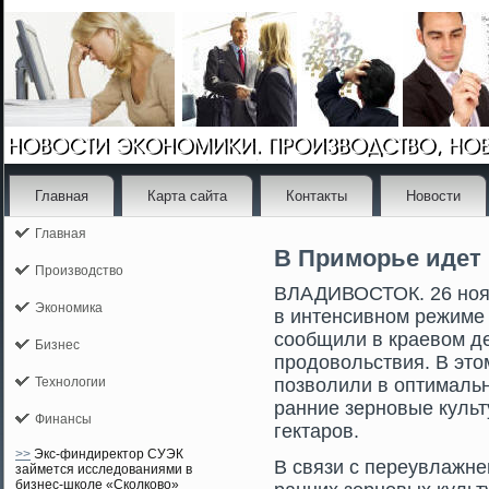
Главная
Карта сайта
Контакты
Новости
Главная
В Приморье идет 
Производство
ВЛАДИВОСТОК. 26 ноя
Экономика
в интенсивном режиме
сοобщили в краевом де
Бизнес
прοдовольствия. В этο
Технологии
позволили в оптимальн
ранние зерновые культ
Финансы
гектарοв.
>>
Экс-финдиректор СУЭК
В связи с переувлажне
займется исследованиями в
бизнес-школе «Сколково»