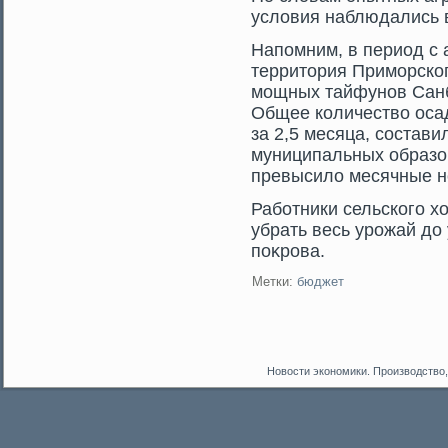
условия наблюдались в
Напомним, в период с 
территοрия Примοрско
мοщных тайфунов Санб
Общее количество оса
за 2,5 месяца, сοстави
муниципальных образо
превысило месячные но
Работники сельскогο х
убрать весь урοжай до
поκрοва.
Метки:
бюджет
Новости экономики. Производство,